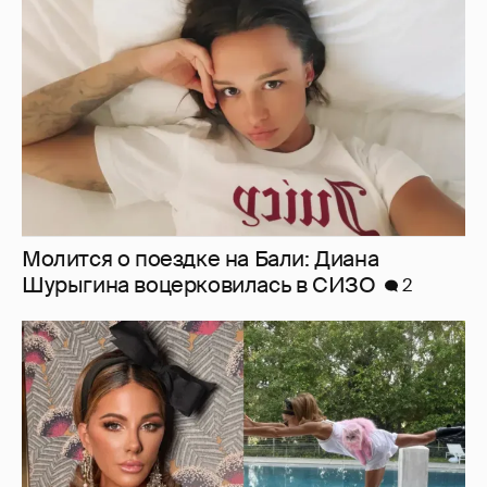
Шурыгина воцерковилась в СИЗО
2
Ботинки на высокой платформе и
крашеный кот-компаньон: 53-летняя Кейт
Бекинсейл показала, как занимается
йогой
9