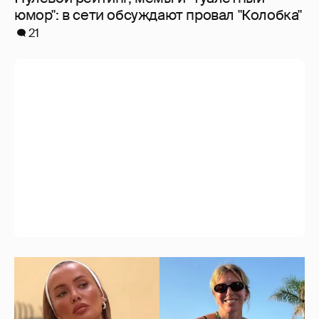
Где и как отдыхают Zivert, Валя Карнавал и
дочери миллиардеров
7