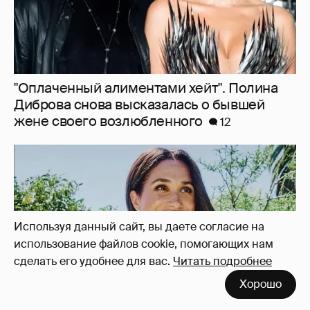
"Она постоянно говорила о дворце". Марта
Стюарт рассказала, как Меган Маркл
хвасталась встречей с королём Карлом III
9
Используя данный сайт, вы даете согласие на
использование файлов cookie, помогающих нам
сделать его удобнее для вас.
Читать подробнее
Хорошо
В сети высмеяли Наталию Архангельскую
из "Антиглянца" за рецензию на роман