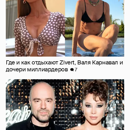
"Оплаченный алиментами хейт". Полина
Диброва снова высказалась о бывшей
жене своего возлюбленного
12