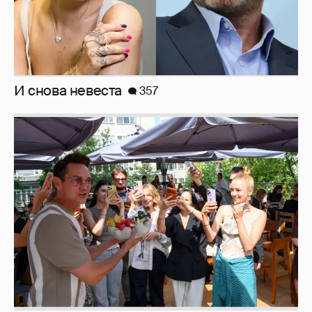
И снова невеста
357