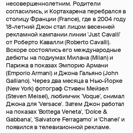
несовершеннолетним. Родители
согласились, и Кортахарена перебрался в
столицу Франции (France), где в 2004 году
18-летний Джон стал лицом весенней
рекламной кампании линии 'Just Cavalli'
от Роберто Кавалли (Roberto Cavalli).
Вскоре состоялись его международные
дебюты на подиумах Милана (Milan) и
Парижа в показах Эмпорио Армани
(Emporio Armani) и Джона Гальяно (John
Galliano). Через два месяца в Нью-Йорке
(New York) фотограф Стивен Мейзел
(Steven Meisel), любимчик 'Voque', снимал
Джона для 'Versace'. Затем Джон работал
на показах 'Bottega Veneta', 'Dolce &
Gabbana', 'Salvatore Ferragamo' и 'Chanel' и
появился в телевизионной рекламе.