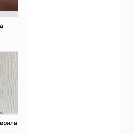
а
мерила