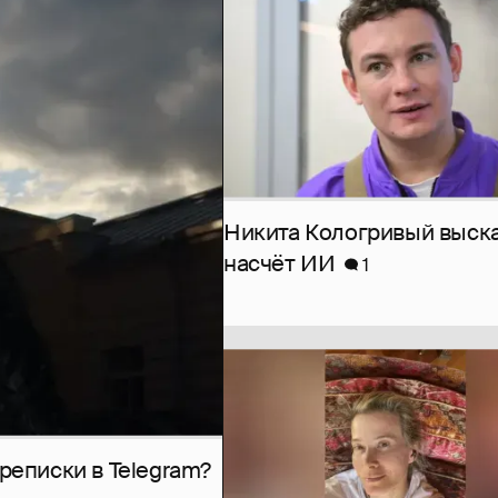
Никита Кологривый выск
насчёт ИИ
1
рeписки в Telegram?