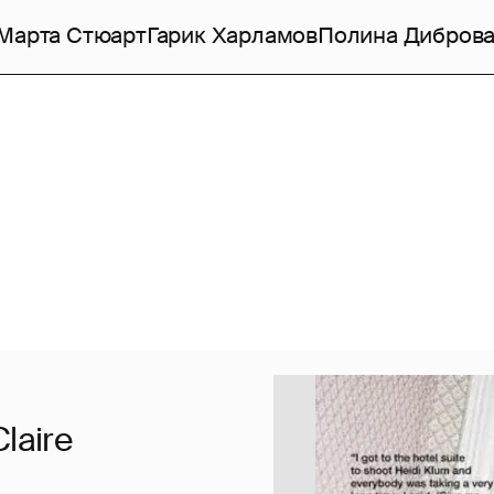
Марта Стюарт
Гарик Харламов
Полина Дибров
laire