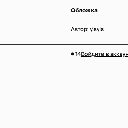
Обложка
Автор:
ylsyls
14
Войдите в аккау