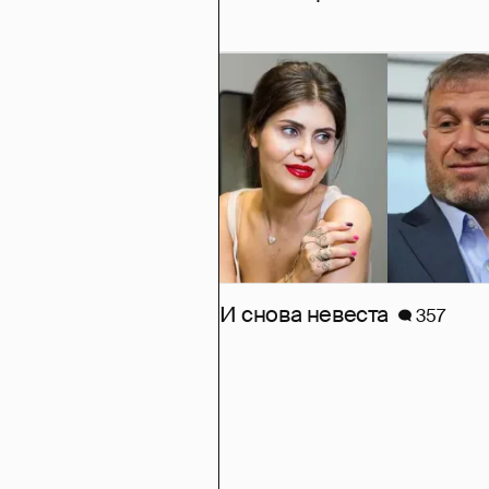
И снова невеста
357