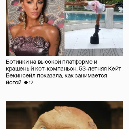
Бекинсейл показала, как занимается
йогой
12
Нулевой рейтинг, мемы и "туалетный
юмор": в сети обсуждают провал "Колобка"