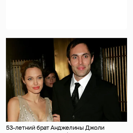
53-летний брат Анджелины Джоли
совершил каминг-аут* после развода с
женой
2