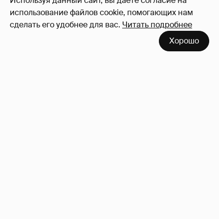
Используя данный сайт, вы даете согласие на
использование файлов cookie, помогающих нам
сделать его удобнее для вас.
Читать подробнее
Хорошо
Анастасия Гребенкина, Женя Малахова,
Оксана Русланова и другие гости
фестиваля «Баланс вкуса и ритма»:
рассматриваем летние образы