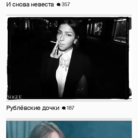
И снова невеста
357
Рублёвские дочки
187