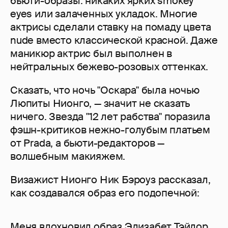
бьюти-образы: никаких ярких smokey
eyes или залаченных укладок. Многие
актрисы сделали ставку на помаду цвета
nude вместо классической красной. Даже
маникюр актрис был выполнен в
нейтральных бежево-розовых оттенках.
Сказать, что ночь "Оскара" была ночью
Люпиты Нионго, — значит не сказать
ничего. Звезда "12 лет рабства" поразила
фэшн-критиков нежно-голубым платьем
от Prada, а бьюти-редакторов —
волшебным макияжем.
Визажист Нионго Ник Бэроуз рассказал,
как создавался образ его подопечной:
Меня вдохновил образ Элизабет Тэйлор