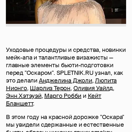
Уходовые процедуры и средства, новинки
мейк-апа и талантливые визажисты —
главные элементы бьюти-подготовки
перед "Оскаром". SPLETNIK.RU узнал, как
это делали
Анджелина Джоли
,
Люпита
Нионго
,
Шарлиз Терон
,
Оливия Уайл
д,
Энн Хэтэуэй
,
Марго Робби
и
Кейт
Бланшетт
.
В этом году на красной дорожке "Оскара"
мы увидели сдержанные и естественные