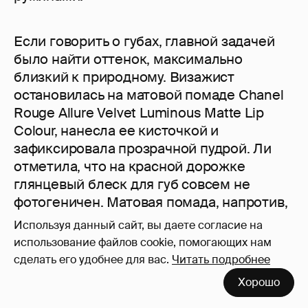
Если говорить о губах, главной задачей
было найти оттенок, максимально
близкий к природному. Визажист
остановилась на матовой помаде Chanel
Rouge Allure Velvet Luminous Matte Lip
Colour, нанесла ее кисточкой и
зафиксировала прозрачной пудрой. Ли
отметила, что на красной дорожке
глянцевый блеск для губ совсем не
фотогеничен. Матовая помада, напротив,
всегда получается реалистично.
Используя данный сайт, вы даете согласие на
использование файлов cookie, помогающих нам
Добавим, Кейт Ли вручила Хэтэуэй
сделать его удобнее для вас.
Читать подробнее
"спасительный набор красоты" для
Хорошо
экстренной коррекции мейк-апа на
"Оскаре". Что же там было? Помада,