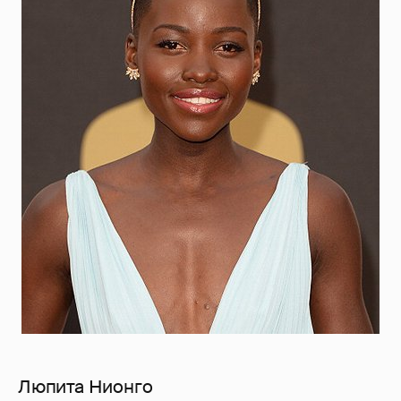
Люпита Нионго