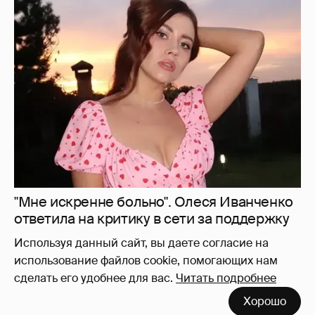
"Мне искренне больно". Олеся Иванченко
ответила на критику в сети за поддержку
"Колобка"
30
Используя данный сайт, вы даете согласие на
использование файлов cookie, помогающих нам
сделать его удобнее для вас.
Читать подробнее
В сети появилось архивное фото Андрея
Хорошо
Кончаловского и Юлии Высоцкой на