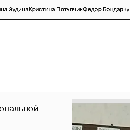
на Зудина
Кристина Потупчик
Федор Бондарчу
иональной