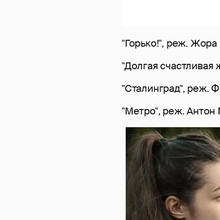
"Горько!", реж. Жор
"Долгая счастливая 
"Сталинград", реж. 
"Метро", реж. Антон