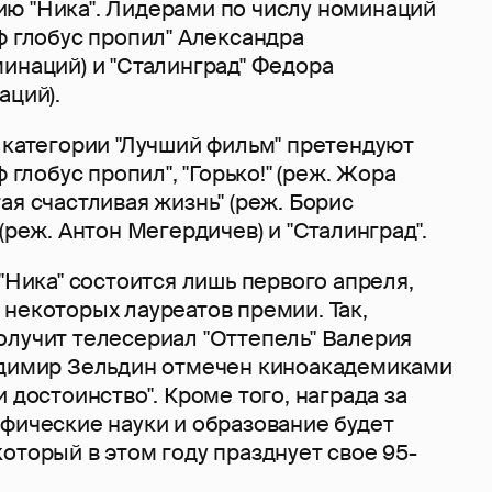
ю "Ника". Лидерами по числу номинаций
ф глобус пропил" Александра
инаций) и "Сталинград" Федора
аций).
 категории "Лучший фильм" претендуют
ф глобус пропил", "Горько!" (реж. Жора
ая счастливая жизнь" (реж. Борис
(реж. Антон Мегердичев) и "Сталинград".
 "Ника" состоится лишь первого апреля,
некоторых лауреатов премии. Так,
олучит телесериал "Оттепель" Валерия
адимир Зельдин отмечен киноакадемиками
и достоинство". Кроме того, награда за
афические науки и образование будет
оторый в этом году празднует свое 95-