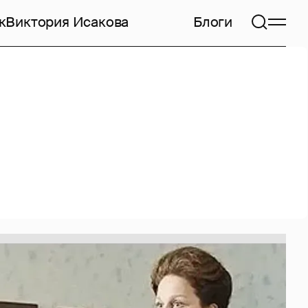
к
Виктория Исакова
Блоги