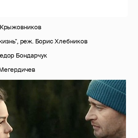
а Крыжовников
жизнь", реж. Борис Хлебников
Федор Бондарчук
 Мегердичев