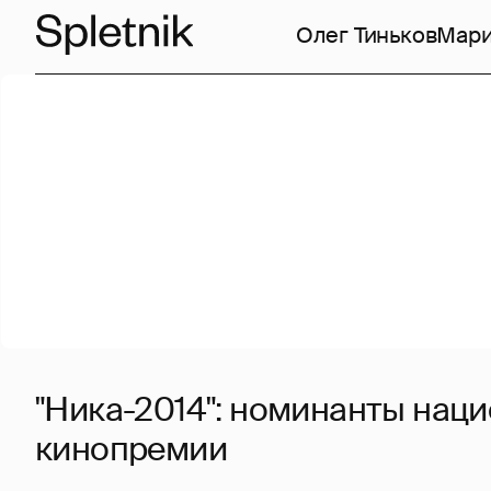
Олег Тиньков
Мари
"Ника-2014": номинанты нац
кинопремии