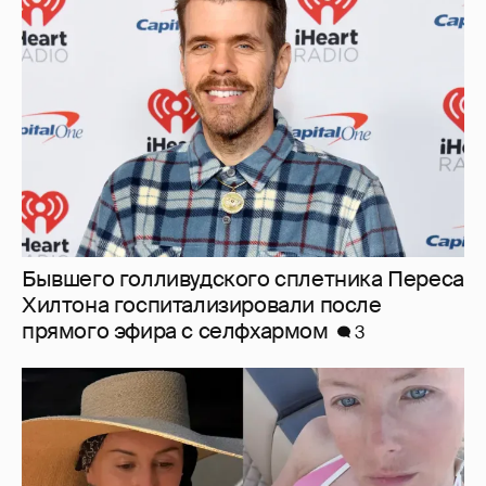
Бывшего голливудского сплетника Переса
Хилтона госпитализировали после
прямого эфира с селфхармом
3
От Волги до Мальдив: где и как отдыхают
Тина Канделаки, девушка террориста и
экстремиста Павла Дурова* и жена Басты