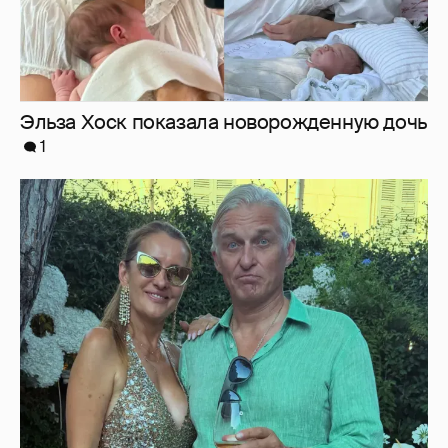
"Секс каждый день". Иноагент Олег
Тиньков рассказал о своём идеальном
лете
18