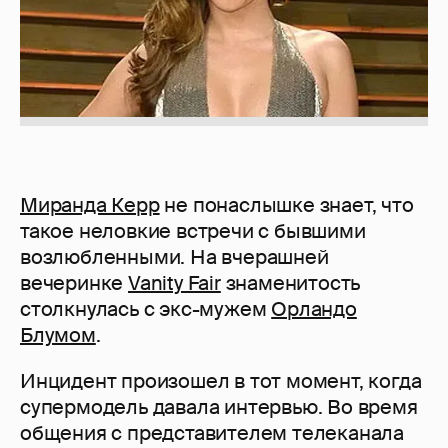
Миранда Керр
не понаслышке знает, что
такое неловкие встречи с бывшими
возлюбленными. На вчерашней
вечеринке
Vanity Fair
знаменитость
столкнулась с экс-мужем
Орландо
Блумом
.
Инцидент произошел в тот момент, когда
супермодель давала интервью. Во время
общения с представителем телеканала