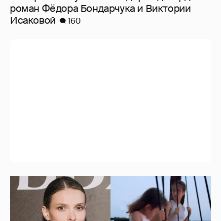
роман Фёдора Бондарчука и Виктории
Исаковой
160
Светлана Иванова отдыхает с дочерьми от
Джаника Файзиева на курорте