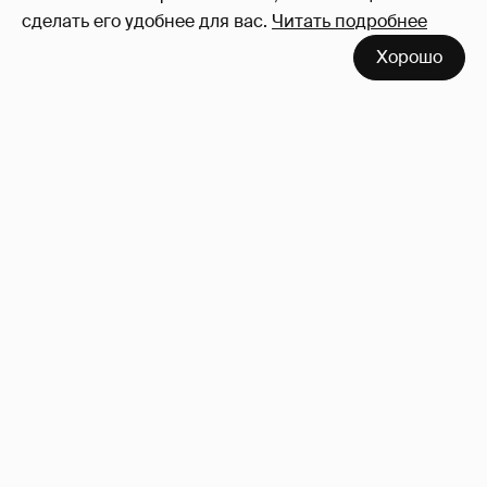
сделать его удобнее для вас.
Читать подробнее
Хорошо
"Она постоянно говорила о дворце". Марта
Стюарт рассказала, как Меган Маркл
хвасталась встречей с королём Карлом III
10