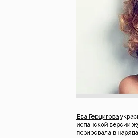
Ева Герцигова
украс
испанской версии жу
позировала в наряд