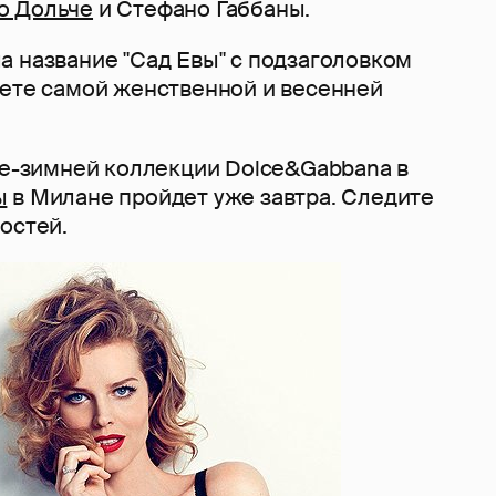
о Дольче
и Стефано Габбаны.
а название "Сад Евы" с подзаголовком
вете самой женственной и весенней
нне-зимней коллекции Dolce&Gabbana в
ы
в Милане пройдет уже завтра. Следите
остей.