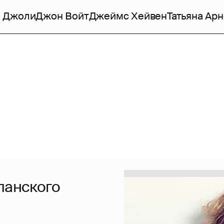
 Джоли
Джон Войт
Джеймс Хейвен
Татьяна Ар
панского