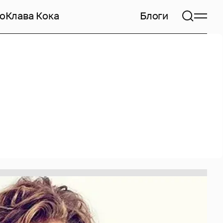
но
Клава Кока
Блоги