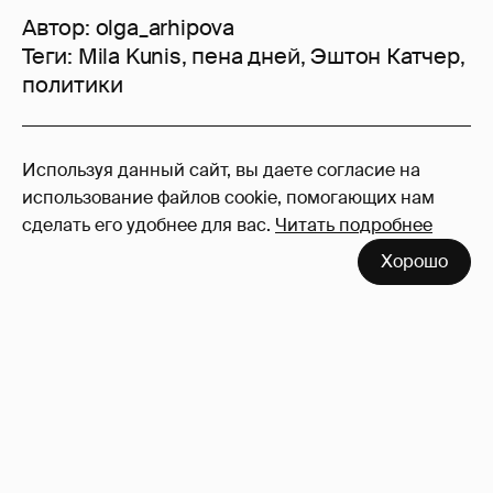
Автор:
olga_arhipova
Теги:
Mila Kunis
,
пена дней
,
Эштон Катчер
,
политики
324
Используя данный сайт, вы даете согласие на
Войдите в аккаунт
, чтобы читать и
использование файлов cookie, помогающих нам
оставлять комментарии
сделать его удобнее для вас.
Читать подробнее
Хорошо