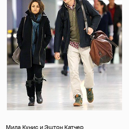
Мила Кунис и Эштон Катчер