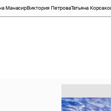
на Манасир
Виктория Петрова
Татьяна Корсако