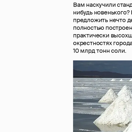
Вам наскучили стан
нибудь новенького?
предложить нечто д
полностью построена
практически высохш
окрестностях город
10 млрд тонн соли.