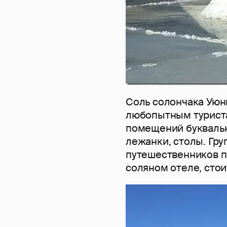
Соль солончака Уюни
любопытным туристам
помещений буквальн
лежанки, столы. Гр
путешественников п
соляном отеле, стоит