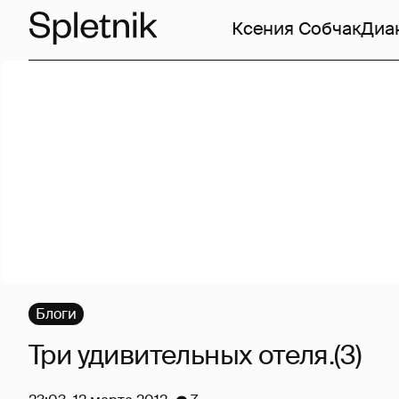
Ксения Собчак
Диа
Блоги
Три удивительных отеля.(3)