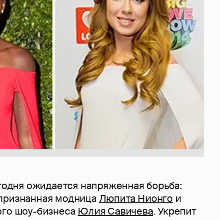
егодня ожидается напряженная борьба:
 признанная модница
Люпита Нионго
и
ого шоу-бизнеса
Юлия Савичева
. Укрепит