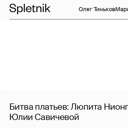
Олег Тиньков
Мар
Битва платьев: Люпита Нион
Юлии Савичевой