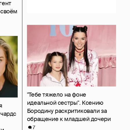
гент
 своём
"Тебе тяжело на фоне
идеальной сестры". Ксению
я
Бородину раскритиковали за
ичардс
обращение к младшей дочери
7