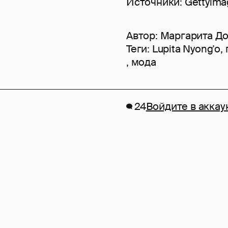
Источники: Gettyim
Автор:
Маргарита Д
Теги:
Lupita Nyong'o
,
,
мода
24
Войдите в аккау