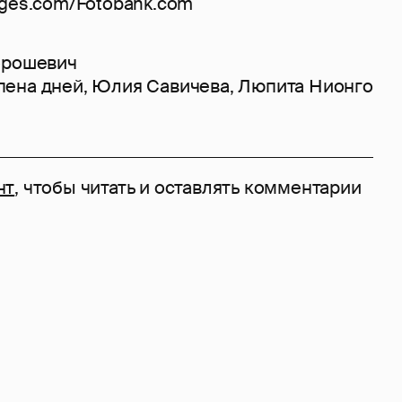
ages.com/Fotobank.com
орошевич
пена дней
,
Юлия Савичева
,
Люпита Нионго
нт
, чтобы читать и оставлять комментарии