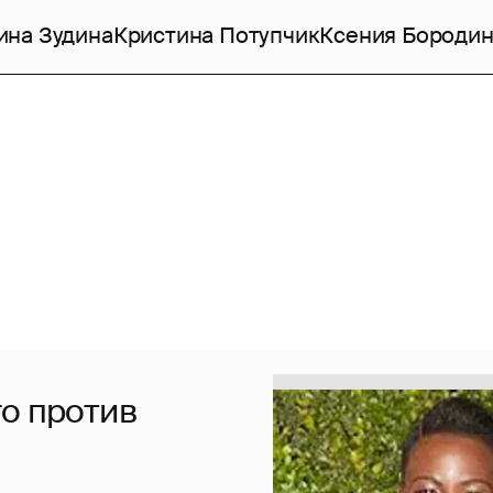
ина Зудина
Кристина Потупчик
Ксения Бороди
го против