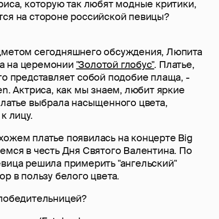
риса, которую так любят модные критики,
тся на стороне российской певицы?
дметом сегодняшнего обсуждения, Люпита
а на церемонии
"Золотой глобус"
. Платье,
го представляет собой подобие плаща, -
en. Актриса, как мы знаем, любит яркие
платье выбрала насыщенного цвета,
к лицу.
хожем платье появилась на концерте Big
емся в честь Дня Святого Валентина. По
евица решила примерить "ангельский"
ор в пользу белого цвета.
 победительницей?