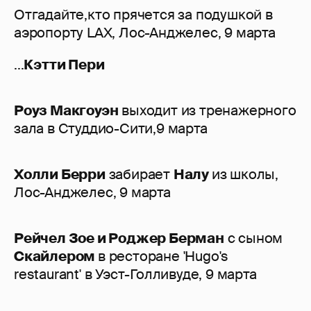
Отгадайте,кто прячется за подушкой в
аэропорту LAX, Лос-Анджелес, 9 марта
...
Кэтти Пери
Роуз Макгоуэн
выходит из тренажерного
зала в Студдио-Сити,9 марта
Холли Берри
забирает
Налу
из школы,
Лос-Анджелес, 9 марта
Рейчел Зое и Роджер Берман
с сыном
Скайлером
в ресторане 'Hugo's
restaurant' в Уэст-Голливуде, 9 марта