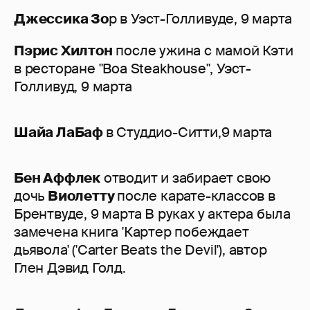
Джессика Зо
р в Уэст-Голливуде, 9 марта
Пэрис Хилтон
после ужина с мамой Кэти
в ресторане "Boa Steakhouse", Уэст-
Голливуд, 9 марта
Шайа ЛаБаф
в Студдио-Ситти,9 марта
Бен Аффлек
отводит и забирает свою
дочь
Виолетту
после карате-классов в
Брентвуде, 9 марта В руках у актера была
замечена книга 'Картер побеждает
дьявола' ('Carter Beats the Devil'), автор
Глен Дэвид Голд.