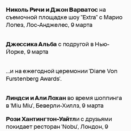
Николь Ричи и Джон Варватос
на
съемочной площадке шоу "Extra" с Марио
Лопез, Лос-Анджелес, 9 марта
Джессика Альба
с подругой в Нью-
Йорке, 9 марта
...и на ежегодной церемонии 'Diane Von
Furstenberg Awards'.
Линдси и Али Лохан
во время шоппинга
в 'Miu Miu', Беверли-Хиллз, 9 марта
Рози Хантингтон-Уайтл
и с друзьями
покидает ресторан 'Nobu', Лондон, 9