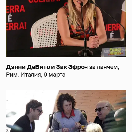
Дэнни ДеВито и Зак Эфро
н за ланчем,
Рим, Италия, 9 марта