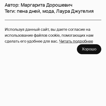
Автор:
Маргарита Дорошевич
Теги:
пена дней
,
мода
,
Лаура Джугелия
14
Используя данный сайт, вы даете согласие на
Войдите в аккаунт
, чтобы читать и
использование файлов cookie, помогающих нам
оставлять комментарии
сделать его удобнее для вас.
Читать подробнее
Хорошо