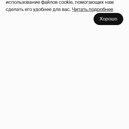
использование файлов cookie, помогающих нам
сделать его удобнее для вас.
Читать подробнее
Хорошо
Сколько Собчак заплатит за архив своей
перeписки в Telegram?
3