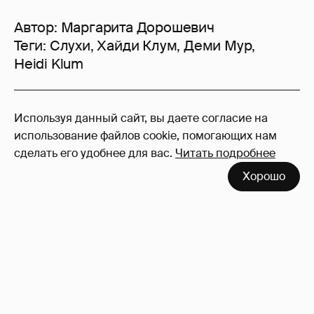
Автор:
Маргарита Дорошевич
Теги:
Слухи
,
Хайди Клум
,
Деми Мур
,
Heidi Klum
42
Используя данный сайт, вы даете согласие на
Войдите в аккаунт
, чтобы читать и
использование файлов cookie, помогающих нам
оставлять комментарии
сделать его удобнее для вас.
Читать подробнее
Хорошо