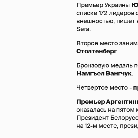
Премьер Украины
Ю
списке 172 лидеров 
внешностью, пишет в 
Sera.
Второе место зани
Столтенберг
.
Бронзовую медаль 
Намгъел Вангчук
.
Четвертое место -
п
Премьер Аргентин
оказалась на пятом 
Президент Белорус
на 12-м месте, пре