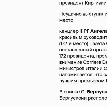
президент Киргизи
Неудачно выступил
место
канцлер ФРГ
Ангел
красивым руководи
(172-е место). Газета
составленный органи
172 президента, пре
внимание Corriere D
министров Италии С
напоминается, что с
лучшим премьером И
В списке С.
Берлус
Берлускони располо