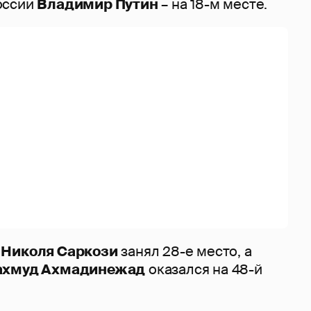
оссии
Владимир Путин
– на 18-м месте.
и
Николя Саркози
занял 28-е место, а
хмуд Ахмадинежад
оказался на 48-й