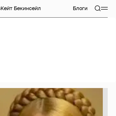
в
Кейт Бекинсейл
Блоги