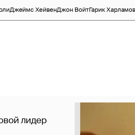
оли
Джеймс Хейвен
Джон Войт
Гарик Харламо
овой лидер