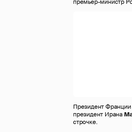
премьер-министр Р
Президент Франци
президент Ирана
Ма
строчке.