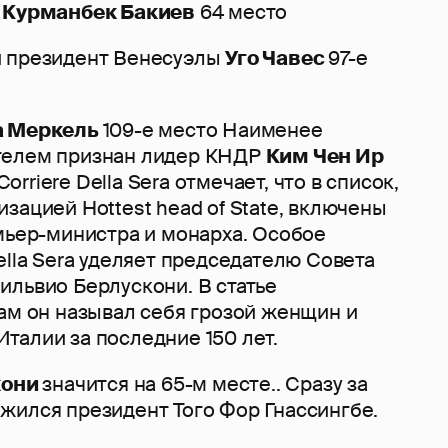
и
Курманбек Бакиев
64 место
и президент Венесуэлы
Уго Чавес
97-е
а Меркель
109-е место Наименее
телем признан лидер КНДР
Ким Чен Ир
 Corriere Della Sera отмечает, что в список,
зацией Hottest head of State, включены
мьер-министра и монарха. Особое
ella Sera уделяет председателю Совета
ильвио Берлускони. В статье
ам он называл себя грозой женщин и
талии за последние 150 лет.
кони
значится на 65-м месте.. Сразу за
жился президент Того Фор Гнассингбе.