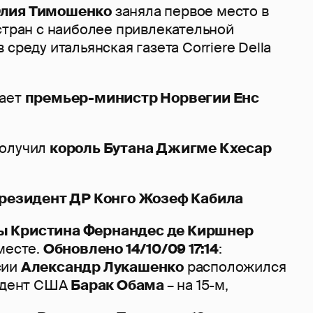
лия Тимошенко
заняла первое место в
стран с наиболее привлекательной
среду итальянская газета Corriere Della
мает
премьер-министр Норвегии Енс
получил
король Бутана Джигме Кхесар
резидент ДР Конго Жозеф Кабила
ы Кристина Фернандес де Киршнер
месте.
Обновлено 14/10/09 17:14
:
сии
Александр Лукашенко
расположился
зидент США
Барак Обама
– на 15-м,