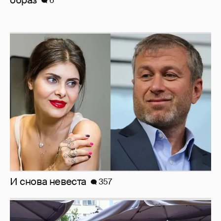
6
И снова невеста
357