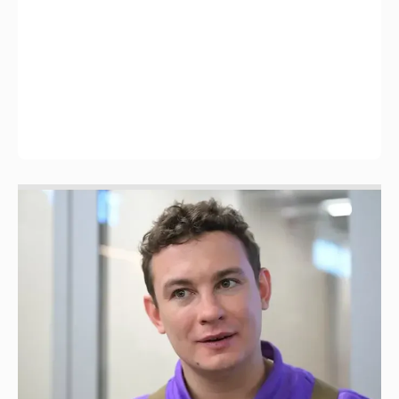
Никита Кологривый высказался насчёт
ИИ
1