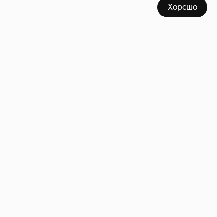
Хорошо
Неужели правда?
143