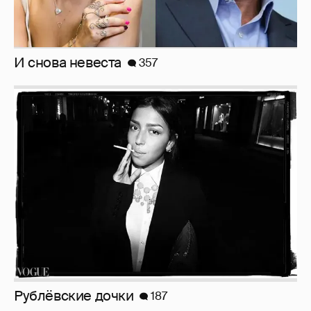
И снова невеста
357
Рублёвские дочки
187