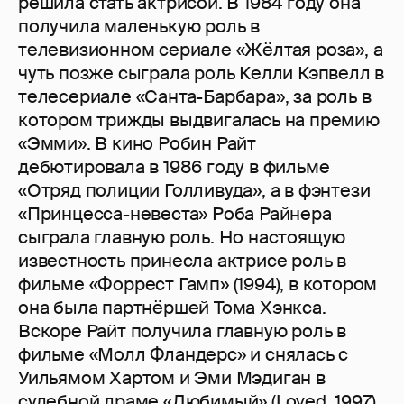
решила стать актрисой. В 1984 году она
получила маленькую роль в
телевизионном сериале «Жёлтая роза», а
чуть позже сыграла роль Келли Кэпвелл в
телесериале «Санта-Барбара», за роль в
котором трижды выдвигалась на премию
«Эмми». В кино Робин Райт
дебютировала в 1986 году в фильме
«Отряд полиции Голливуда», а в фэнтези
«Принцесса-невеста» Роба Райнера
сыграла главную роль. Но настоящую
известность принесла актрисе роль в
фильме «Форрест Гамп» (1994), в котором
она была партнёршей Тома Хэнкса.
Вскоре Райт получила главную роль в
фильме «Молл Фландерс» и снялась с
Уильямом Хартом и Эми Мэдиган в
судебной драме «Любимый» (Loved, 1997).