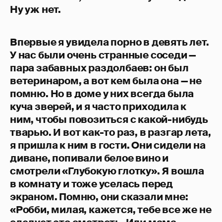
Ну уж нет.
Впервые я увидела порно в девять лет.
У нас были очень странные соседи —
пара забавных раздолбаев: он был
ветеринаром, а вот кем была она — не
помню. Но в доме у них всегда была
куча зверей, и я часто приходила к
ним, чтобы повозиться с какой-нибудь
тварью. И вот как-то раз, в разгар лета,
я пришла к ним в гости. Они сидели на
диване, попивали белое вино и
смотрели «Глубокую глотку». Я вошла
в комнату и тоже уселась перед
экраном. Помню, они сказали мне:
«Робби, милая, кажется, тебе все же не