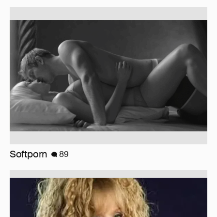
Softporn
89
Знаменитости со странным "сексуальным
поведением"
180