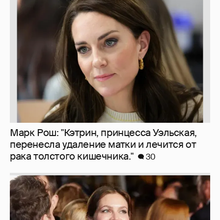
Миро и Холина о Жуковой
138