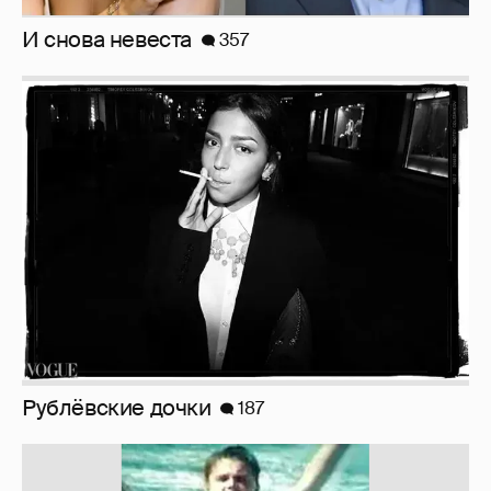
И снова невеста
357
Рублёвские дочки
187