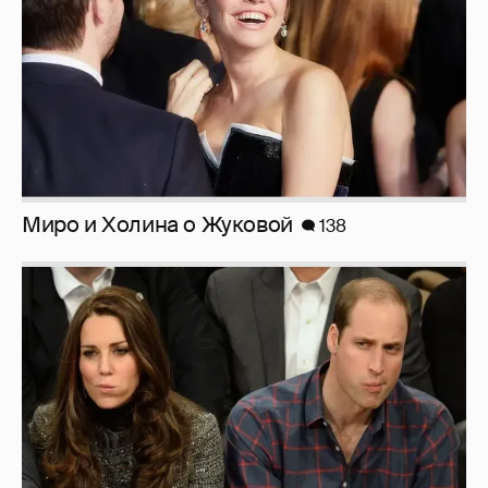
Сплетни: принц Уильям снова изменяет
Кейт Миддлтон
332
Голливудские сплетни (18+) слабонервным
и беременным не смотреть!
270