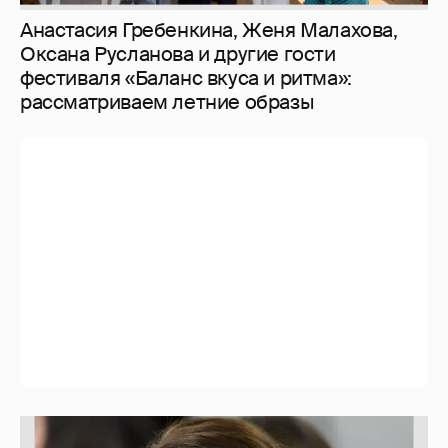
Марк Рош: "Кэтрин, принцесса Уэльская,
перенесла удаление матки и лечится от
рака толстого кишечника."
30