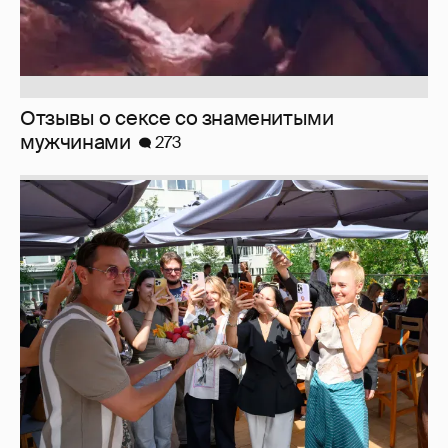
Анастасия Гребенкина, Женя Малахова,
Оксана Русланова и другие гости
фестиваля «Баланс вкуса и ритма»:
рассматриваем летние образы