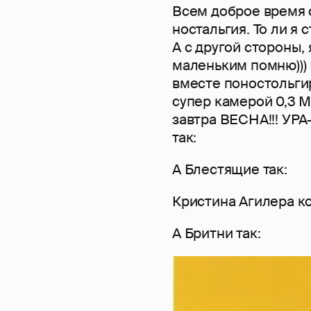
Всем доброе время с
ностальгия. То ли я
А с другой стороны, 
маленьким помню)))
вместе поностольги
супер камерой 0,3 Ме
завтра ВЕСНА!!! УРА
так:
А Блестящие так:
Кристина Агилера ко
А Бритни так: