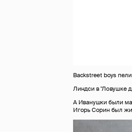
Backstreet boys пели 
Линдси в "Ловушке д
А Иванушки были ма
Игорь Сорин был ж