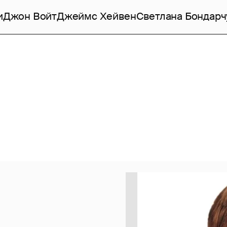
и
Джон Войт
Джеймс Хейвен
Светлана Бондарч