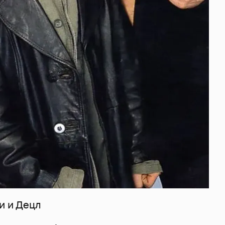
и и Децл