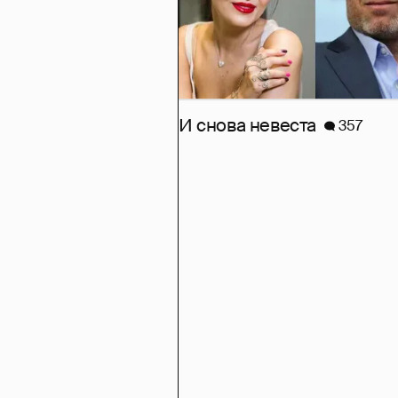
И снова невеста
357