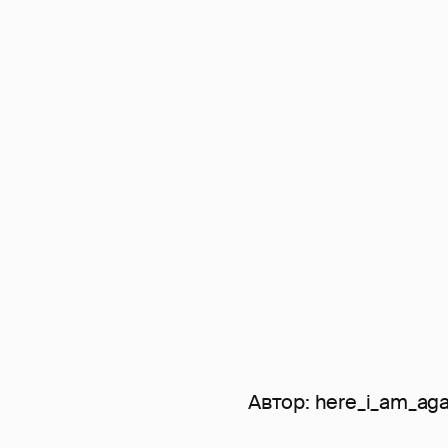
Автор:
here_i_am_aga