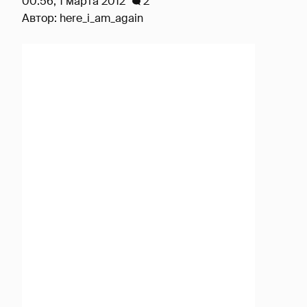
00:56, 1 марта 2012
2
Автор:
here_i_am_again