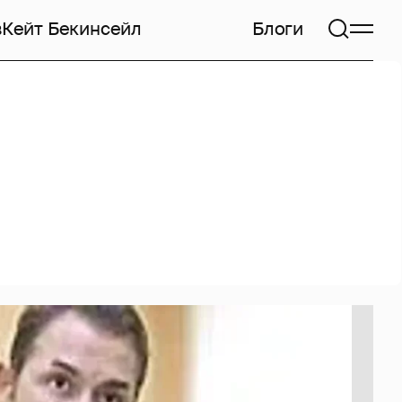
в
Кейт Бекинсейл
Блоги