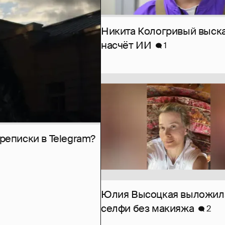
Никита Кологривый выск
насчёт ИИ
1
рeписки в Telegram?
Юлия Высоцкая выложил
селфи без макияжа
2