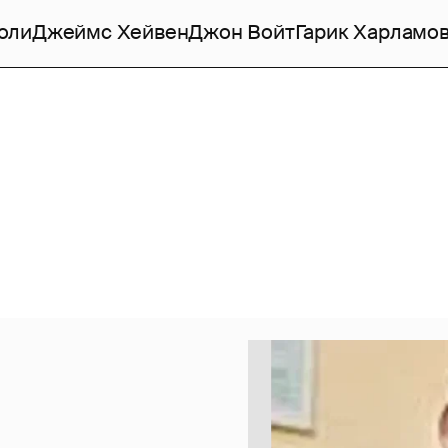
оли
Джеймс Хейвен
Джон Войт
Гарик Харламо