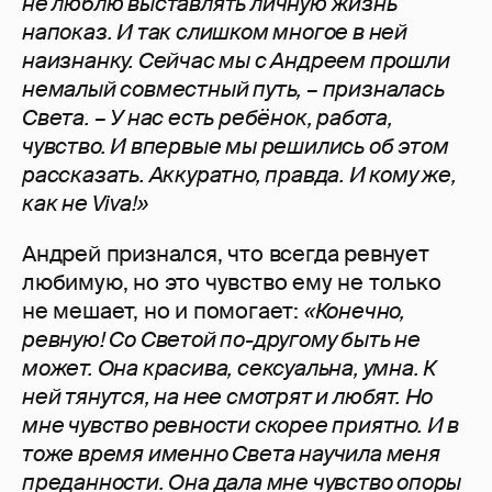
не люблю выставлять личную жизнь
напоказ. И так слишком многое в ней
наизнанку. Сейчас мы с Андреем прошли
немалый совместный путь, – призналась
Света. – У нас есть ребёнок, работа,
чувство. И впервые мы решились об этом
рассказать. Аккуратно, правда. И кому же,
как не Viva!»
Андрей признался, что всегда ревнует
любимую, но это чувство ему не только
не мешает, но и помогает:
«Конечно,
ревную! Со Светой по-другому быть не
может. Она красива, сексуальна, умна. К
ней тянутся, на нее смотрят и любят. Но
мне чувство ревности скорее приятно. И в
тоже время именно Света научила меня
преданности. Она дала мне чувство опоры