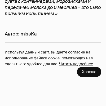
суета с контейнерами, морозилками и
передачей молока до 6 месяцев – это было
большим испытанием.»
Автор:
missKa
21
Используя данный сайт, вы даете согласие на
Войдите в аккаунт
, чтобы читать и
использование файлов cookie, помогающих нам
оставлять комментарии
сделать его удобнее для вас.
Читать подробнее
Хорошо