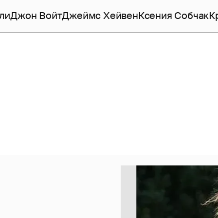
ли
Джон Войт
Джеймс Хейвен
Ксения Собчак
К