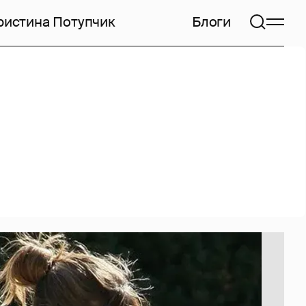
ристина Потупчик
Блоги