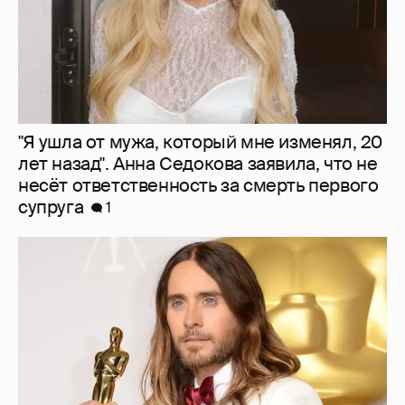
Джаред Лето потерял главную роль в
новом фильме о Кеннеди из-за обвинений
в изнасилованиях несовершеннолетних
5