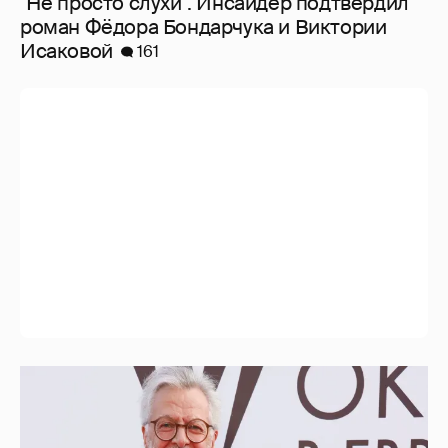
"Не просто слухи". Инсайдер подтвердил
роман Фёдора Бондарчука и Виктории
Исаковой
161
69-летний Андрей Ургант впервые вышел
в свет с женой, которая на 21 год его