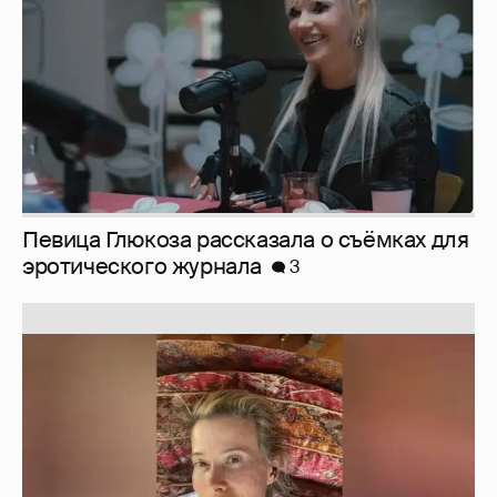
Юлия Высоцкая выложила селфи без
макияжа
2