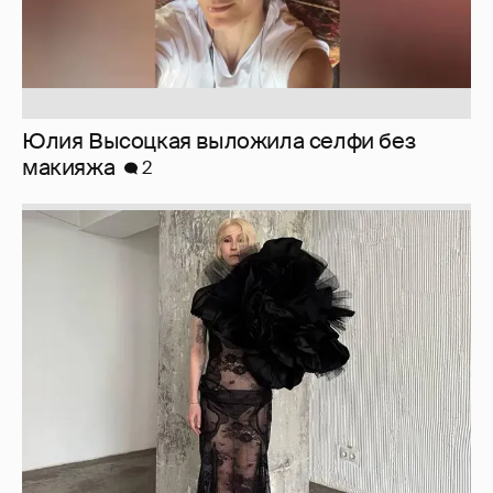
Журналистка Сулим примерила новый
образ
6