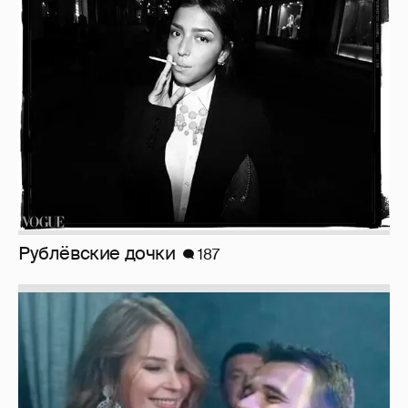
Рублёвские дочки
187
Неужели правда?
143