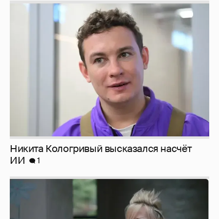
Никита Кологривый высказался насчёт
ИИ
1
Певица Глюкоза рассказала о съёмках для
эротического журнала
3