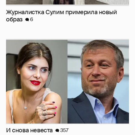
И снова невеста
357