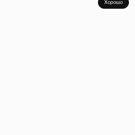
Хорошо
Сколько Собчак заплатит за архив своей
перeписки в Telegram?
3