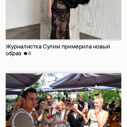
Анастасия Гребенкина, Женя Малахова,
Оксана Русланова и другие гости
фестиваля «Баланс вкуса и ритма»:
рассматриваем летние образы