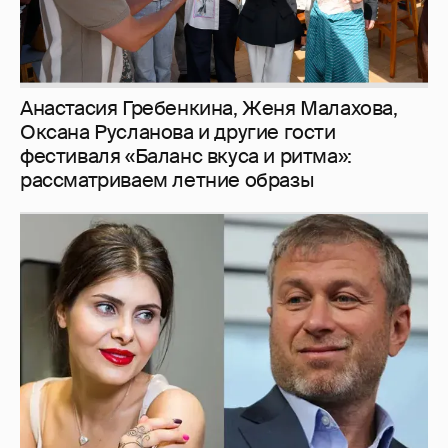
И снова невеста
357