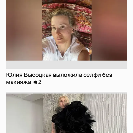
Юлия Высоцкая выложила селфи без
макияжа
2
Журналистка Сулим примерила новый
образ
6