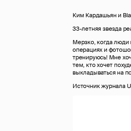
Ким Кардашьян и Bla
33-летняя звезда реа
Мерзко, когда люди
операциях и фотошо
тренируюсь! Мне хоч
тем, кто хочет поху
выкладываться на п
Источник журнала Us