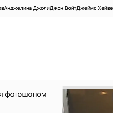
ов
Анджелина Джоли
Джон Войт
Джеймс Хейве
ся фотошопом