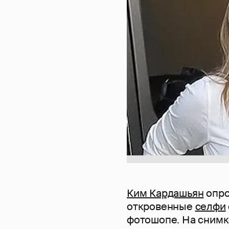
Ким Кардашьян
опро
откровенные
селфи
фотошопе. На снимк