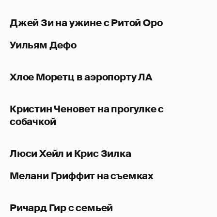
Джей Зи на ужине с Ритой Оро
Уильям Дефо
Хлое Моретц в аэропорту ЛА
Кристин Ченовет на прогулке с
собачкой
Люси Хейл и Крис Зилка
Мелани Гриффит на съемках
Ричард Гир с семьей