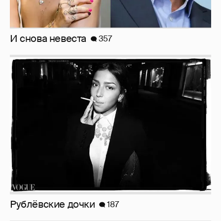
И снова невеста
357
Рублёвские дочки
187