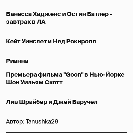
Ванесса Хадженс и Остин Батлер -
завтрак в ЛА
Кейт Уинслет и Нед Рокнролл
Рианна
Премьера фильма "Goon" в Нью-Йорке
Шон Уильям Скотт
Лив Шрайбер и Джей Баручел
Автор:
Tanushka28