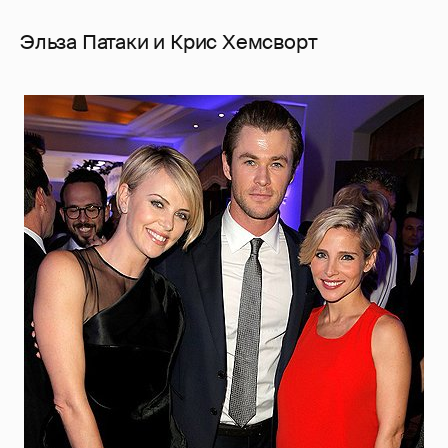
Эльза Патаки и Крис Хемсворт