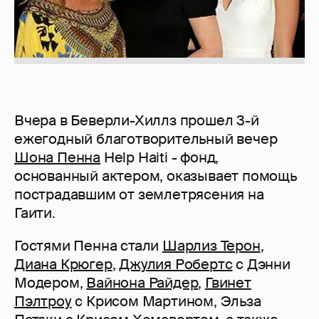
Вчера в Беверли-Хиллз прошел 3-й
ежегодный благотворительный вечер
Шона Пенна
Help Haiti - фонд,
основанный актером, оказывает помощь
пострадавшим от землетрясения на
Гаити.
Гостями Пенна стали
Шарлиз Терон
,
Диана Крюгер
,
Джулия Робертс
с Дэнни
Модером,
Вайнона Райдер
,
Гвинет
Пэлтроу
с Крисом Мартином, Эльза