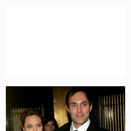
53-летний брат Анджелины Джоли
совершил каминг-аут* после развода с
женой
10