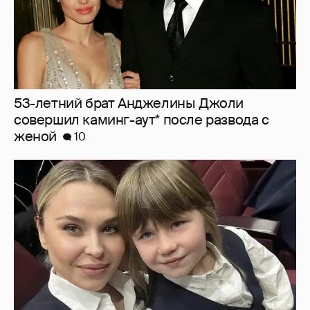
"Не буду её никуда пропихивать". Пелагея
высказалась о будущем дочери, из-за
которой судилась с бывшим мужем
3