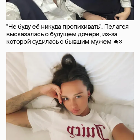
Молится о поездке на Бали: Диана
Шурыгина воцерковилась в СИЗО
5