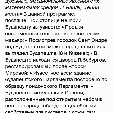
духовные, эмоциональные явления с их
материальной средой. П. Вайль, «Гений
места»
В данной программе,
посвященной столице Венгрии,
Будапешту вы узнаете: • Предки
современных венгров – кочевое племя
мадьяр; • Посмотрев городок Сент Эндре
под Будапештом, можно представить как
выглядел Будапешт в 18 и 19 веках; • В
Будапеште находится дворец Габсбургов,
реставрированный после Второй
Мировой; • Известное всем здание
будапештского Парламента построено по
образцу лондонского Парламента; •
Будапештские купальни Сечени,
расположенные под открытым небом в
центре города, обладают целебными
свойствами для суставов и кожи, там