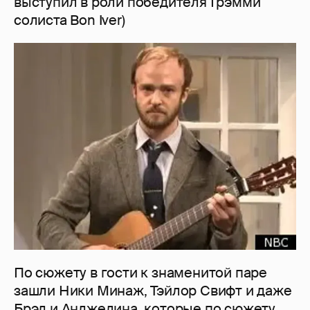
выступил в роли победителя Грэмми
солиста Bon Iver)
По сюжету в гости к знаменитой паре
зашли Ники Минаж, Тэйлор Свифт и даже
Брэд и Анджелина, которые по сюжету