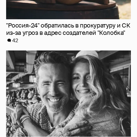
Блейк Лайвли и Райан Рейнольдс
посетили футбольный матч
6