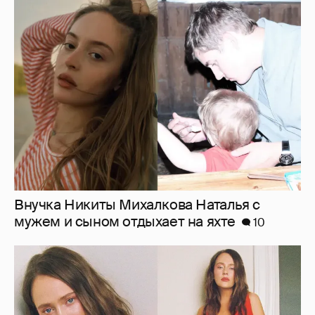
Внучка Никиты Михалкова Наталья с
мужем и сыном отдыхает на яхте
10
"Лолита". Аглая Тарасова снялась в мини-
платье с декольте и чулках
20