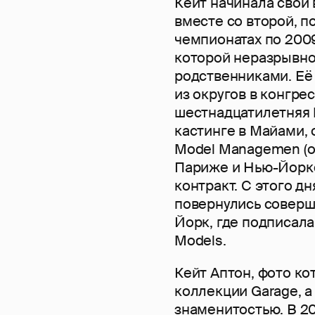
Кейт начинала свои 
вместе со второй, п
чемпионатах по 200
которой неразрывно 
родственниками. Её
из округов в конгре
шестнадцатилетняя 
кастинге в Майами,
Model Managemen (ос
Париже и Нью-Йорке)
контракт. С этого д
повернулись соверш
Йорк, где подписала
Models.
Кейт Аптон, фото к
коллекции Garage, а
знаменитостью. В 20