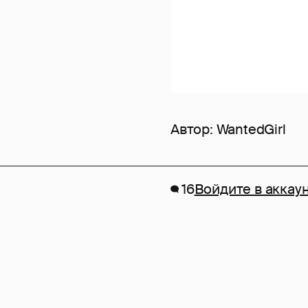
Автор:
WantedGirl
16
Войдите в аккау