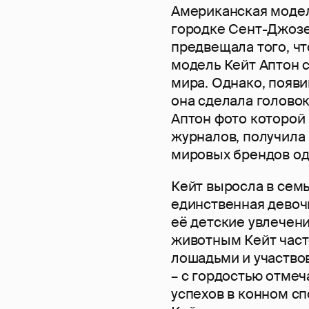
Американская модель
городке Сент-Джозеф
предвещала того, чт
модель Кейт Аптон с
мира. Однако, появи
она сделала голово
Аптон фото которой
журналов, получила
мировых брендов од
Кейт выросла в семь
единственная девочк
её детские увлечен
животным Кейт часто
лошадьми и участво
– с гордостью отмеч
успехов в конном сп