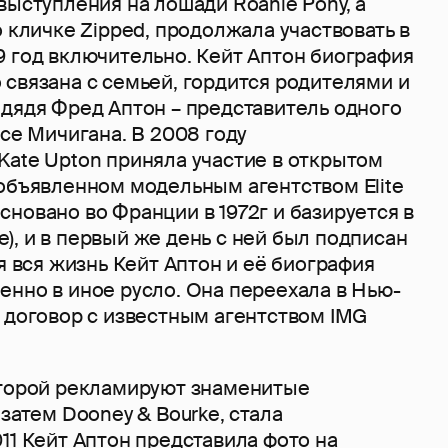
выступления на лошади Roanie Pony, а
о кличке Zipped, продолжала участвовать в
9 год включительно. Кейт Аптон биография
связана с семьей, гордится родителями и
 дядя Фред Аптон – представитель одного
ссе Мичигана. В 2008 году
Kate Upton приняла участие в открытом
 объявленном модельным агентством Elite
новано во Франции в 1972г и базируется в
, и в первый же день с ней был подписан
ня вся жизнь Кейт Аптон и её биография
енно в иное русло. Она переехала в Нью-
 договор с известным агентством IMG
оторой рекламируют знаменитые
 затем Dooney & Bourke, стала
11 Кейт Аптон представила фото на