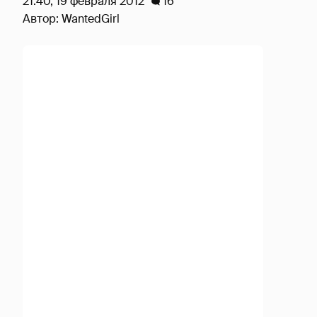
21:40, 19 февраля 2012
16
Автор:
WantedGirl