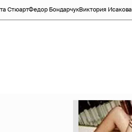
та Стюарт
Федор Бондарчук
Виктория Исакова