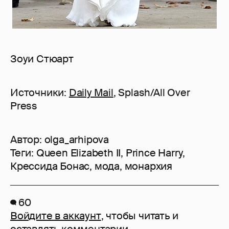
Зоуи Стюарт
Источники:
Daily Mail
, Splash/All Over
Press
Автор:
olga_arhipova
Теги:
Queen Elizabeth II
,
Prince Harry
,
Крессида Бонас
,
мода
,
монархия
60
Войдите в аккаунт
, чтобы читать и