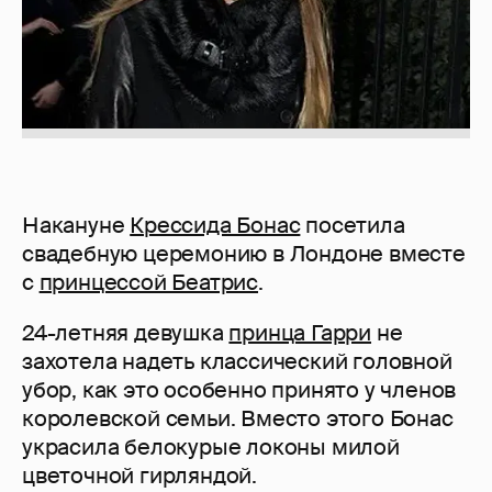
Накануне
Крессида Бонас
посетила
свадебную церемонию в Лондоне вместе
с
принцессой Беатрис
.
24-летняя девушка
принца Гарри
не
захотела надеть классический головной
убор, как это особенно принято у членов
королевской семьи. Вместо этого Бонас
украсила белокурые локоны милой
цветочной гирляндой.