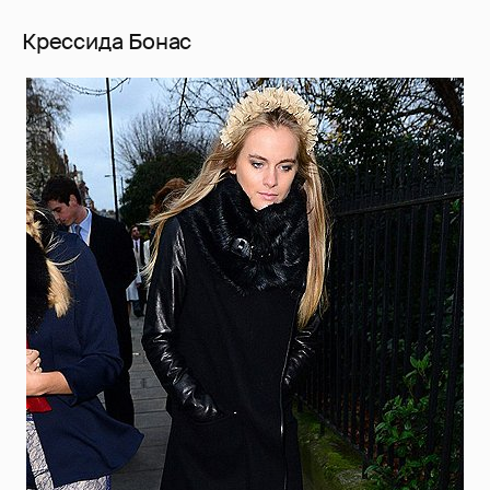
Крессида Бонас