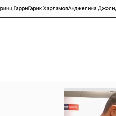
ринц Гарри
Гарик Харламов
Анджелина Джоли