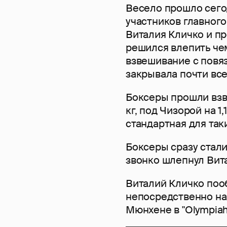
Весело прошло сег
участников главного
Виталия Кличко и п
решился влепить че
взвешивание с повяз
закрывала почти все
Боксеры прошли взве
кг, под Чизорой на 1
стандартная для так
Боксеры сразу стали
звонко шлепнул Вит
Виталий Кличко пооб
непосредственно на 
Мюнхене в "Olympiaha