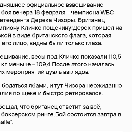
одняшнее официальное взвешивание
 боя вечера 18 февраля – чемпиона WBC
ретендента Дерека Чизоры. Британец
мпиону Кличко пощечину!Дерек пришел на
кой в виде британского флага, которая
 его лицо, видны были только глаза.
шивание: весы под Кличко показали 110,5
,1 кг меньше – 109,4.После этого началась
их мероприятий дуэль взглядов.
 бодаться лбами, и тут Чизора неожиданно
алия по щеке и быстро ретировался.
ещал, что британец ответит за всё,
боксерском ринге.Бой состоится завтра в
lle".