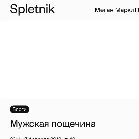
Меган Маркл
П
Блоги
Мужская пощечина