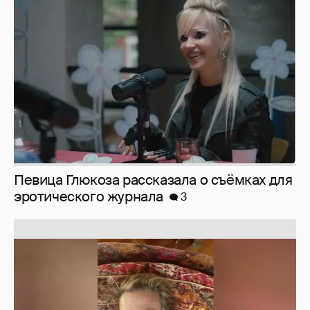
Певица Глюкоза рассказала о съёмках для
эротического журнала
3
Юлия Высоцкая выложила селфи без
макияжа
2