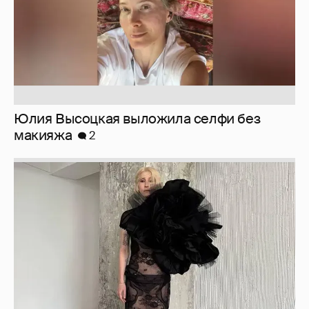
Журналистка Сулим примерила новый
образ
6