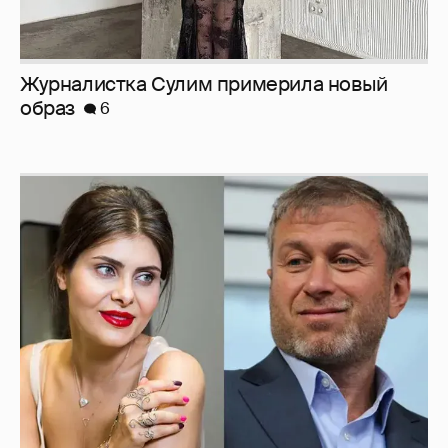
И снова невеста
357