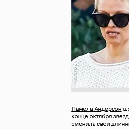
Памела Андерсон
шо
конце октября звез
сменила свои длинн