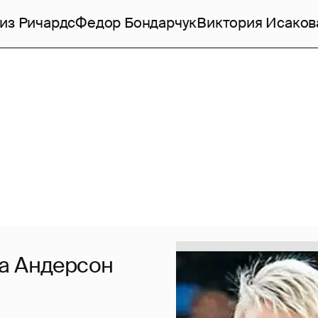
из Ричардс
Федор Бондарчук
Виктория Исаков
а Андерсон