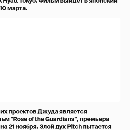
 Hyatt Tokyo. Фильм выйдет в японский
10 марта.
их проектов Джуда является
 "Rose of the Guardians", премьера
на 21 ноября. Злой дух Pitch пытается