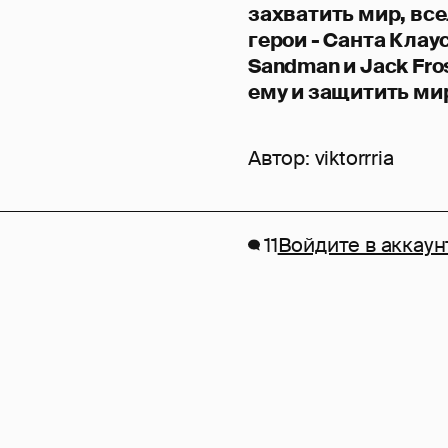
захватить мир, все
герои - Санта Клау
Sandman и Jack Fro
ему и защитить ми
Автор:
viktorrria
11
Войдите в аккаун