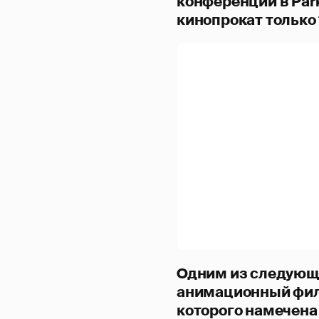
конференции в Park
кинопрокат только 
Одним из следующ
анимационный фильм
которого намечена 