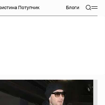
ристина Потупчик
Блоги