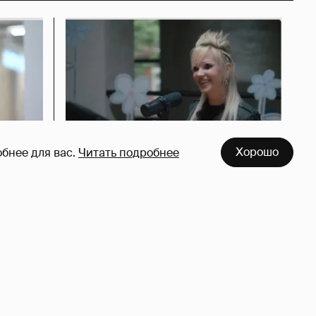
Хорошо
бнее для вас.
Читать подробнее
азался
Певица Глюкоза рассказала о
съёмках для эротического
журнала
3