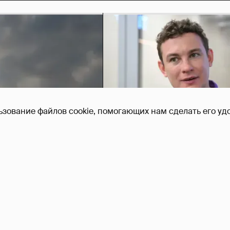
ьзование файлов cookie, помогающих нам сделать его удо
Никита Кологривый выск
насчёт ИИ
1