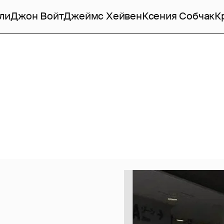
ли
Джон Войт
Джеймс Хейвен
Ксения Собчак
К