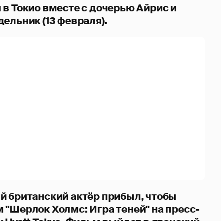
 в Токио вместе с дочерью Айрис и
ельник (13 февраля).
й британский актёр прибыл, чтобы
 "Шерлок Холмс: Игра теней" на пресс-