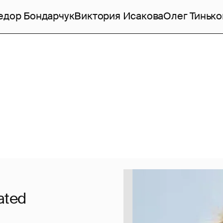
едор Бондарчук
Виктория Исакова
Олег Тинько
ated