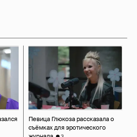
азался
Певица Глюкоза рассказала о
съёмках для эротического
журнала
3