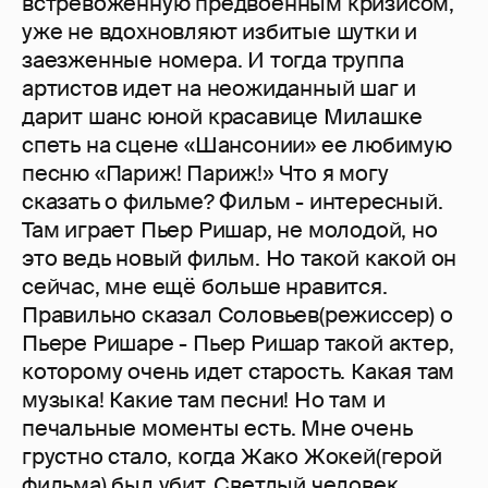
встревоженную предвоенным кризисом,
уже не вдохновляют избитые шутки и
заезженные номера. И тогда труппа
артистов идет на неожиданный шаг и
дарит шанс юной красавице Милашке
спеть на сцене «Шансонии» ее любимую
песню «Париж! Париж!» Что я могу
сказать о фильме? Фильм - интересный.
Там играет Пьер Ришар, не молодой, но
это ведь новый фильм. Но такой какой он
сейчас, мне ещё больше нравится.
Правильно сказал Соловьев(режиссер) о
Пьере Ришаре - Пьер Ришар такой актер,
которому очень идет старость. Какая там
музыка! Какие там песни! Но там и
печальные моменты есть. Мне очень
грустно стало, когда Жако Жокей(герой
фильма) был убит. Светлый человек,