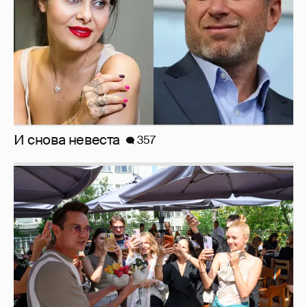
Анастасия Гребенкина, Женя Малахова,
Оксана Русланова и другие гости
фестиваля «Баланс вкуса и ритма»:
рассматриваем летние образы