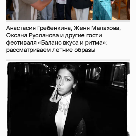
Рублёвские дочки
187