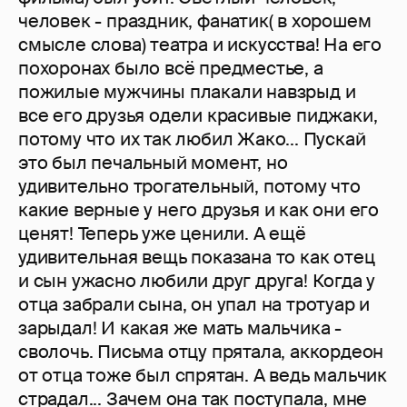
человек - праздник, фанатик( в хорошем
смысле слова) театра и искусства! На его
похоронах было всё предместье, а
пожилые мужчины плакали навзрыд и
все его друзья одели красивые пиджаки,
потому что их так любил Жако... Пускай
это был печальный момент, но
удивительно трогательный, потому что
какие верные у него друзья и как они его
ценят! Теперь уже ценили. А ещё
удивительная вещь показана то как отец
и сын ужасно любили друг друга! Когда у
отца забрали сына, он упал на тротуар и
зарыдал! И какая же мать мальчика -
сволочь. Письма отцу прятала, аккордеон
от отца тоже был спрятан. А ведь мальчик
страдал... Зачем она так поступала, мне