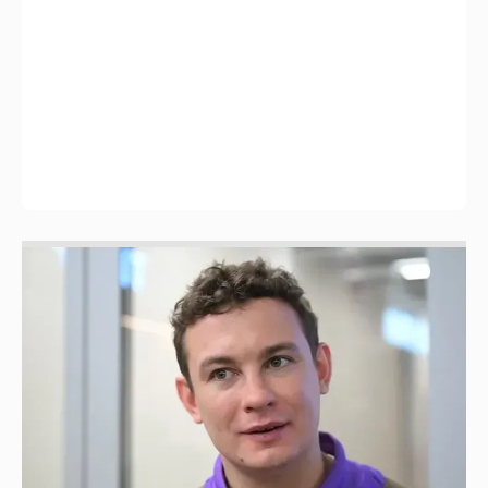
Никита Кологривый высказался насчёт
ИИ
1