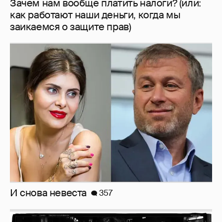
И снова невеста
357