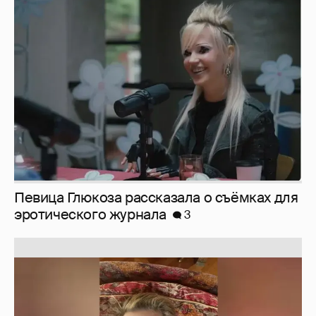
Певица Глюкоза рассказала о съёмках для
эротического журнала
3
Юлия Высоцкая выложила селфи без
макияжа
2