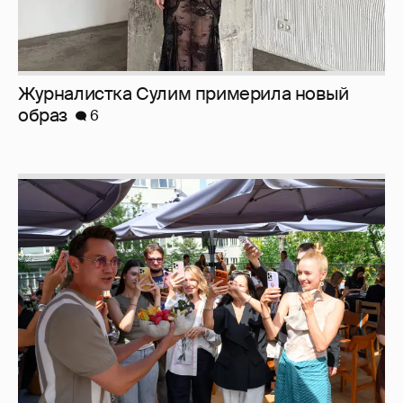
Анастасия Гребенкина, Женя Малахова,
Оксана Русланова и другие гости
фестиваля «Баланс вкуса и ритма»:
рассматриваем летние образы