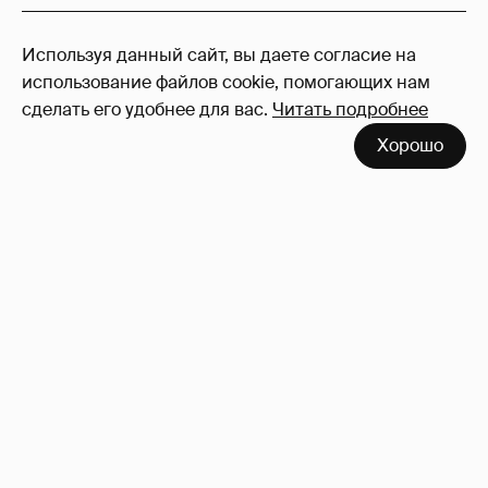
95
Используя данный сайт, вы даете согласие на
Войдите в аккаунт
, чтобы читать и
использование файлов cookie, помогающих нам
оставлять комментарии
сделать его удобнее для вас.
Читать подробнее
Хорошо