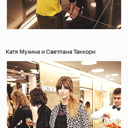
Катя Мухина и Светлана Таккори